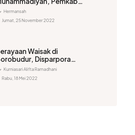
uhammadiyah, Pemkab
laten Gratiskan Peserta ke
Hermansah
bjek Wisata
Jumat, 25 November 2022
erayaan Waisak di
orobudur, Disparpora
abupaten Magelang Catat
Kurniasari Alifta Ramadhani
enaikan Pergerakan
Rabu, 18 Mei 2022
konomi dan Wisata