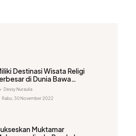
iliki Destinasi Wisata Religi
erbesar di Dunia Bawa
alsel jadi Wisata Halal
Dessy Nuraulia
erbaik
Rabu, 30 November 2022
ukseskan Muktamar