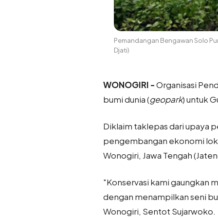
Pemandangan Bengawan Solo Purb
Djati)
WONOGIRI -
Organisasi Pen
bumi dunia (
geopark
) untuk G
Diklaim taklepas dari upaya
pengembangan ekonomi lokal
Wonogiri, Jawa Tengah (Jateng
"Konservasi kami gaungkan mel
dengan menampilkan seni bud
Wonogiri, Sentot Sujarwoko.