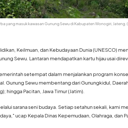
a yang masuk kawasan Gunung Sewu di Kabupaten Wonogiri, Jateng. (
didikan, Keilmuan, dan Kebudayaan Dunia (UNESCO) me
unung Sewu. Lantaran mendapatkan kartu hijau usai direval
 pemerintah setempat dalam menjalankan program konser
. Gunung Sewu membentang dari Gunungkidul, Daerah I
); hingga Pacitan, Jawa Timur (Jatim).
alui sarana seni budaya. Setiap setahun sekali, kami me
aya," ucap Kepala Dinas Kepemudaan, Olahraga, dan Par