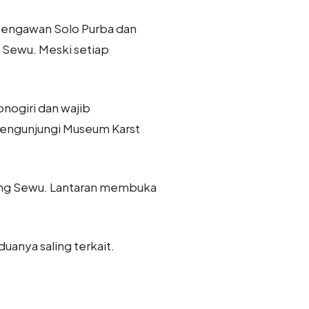
Bengawan Solo Purba dan
 Sewu. Meski setiap
nogiri dan wajib
mengunjungi Museum Karst
ung Sewu. Lantaran membuka
anya saling terkait.