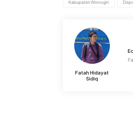
Kabupaten Wonogiri
Disp
Ed
Fa
Fatah Hidayat
Sidiq