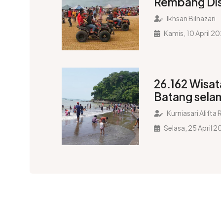
Rembang Dis
Lebih Wisat
Ikhsan Bilnazari
Kamis, 10 April 2
26.162 Wisa
Batang sela
Lebaran 202
Kurniasari Alift
Selasa, 25 April 