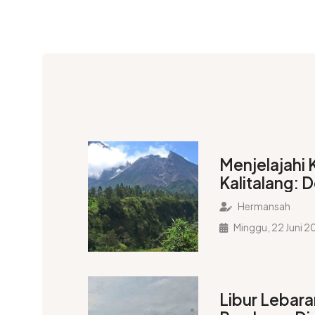
Menjelajahi
Kalitalang: D
Favorit di L
Hermansah
Klaten
Minggu, 22 Juni 
Libur Lebara