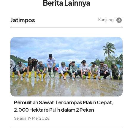
Berita Lainnya
Alinea
Kunjungi
wah Terdampak Makin Cepat,
Tangki BBM H
 Pulih dalam 2 Pekan
Kendaran, Be
26
Minggu, 9 Agust